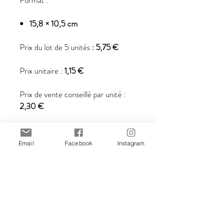
Format :
15,8 × 10,5 cm
Prix du lot de 5 unités
: 5,75 €
Prix unitaire :
1,15 €
Prix de vente conseillé par unité :
2,30 €
Les prix incluent la TVA.
Email
Facebook
Instagram
Toutes les illustrations sont créées
par Stefania Gallina, illustratrice
chez MAPU Lab.