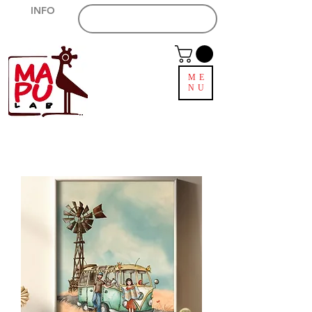
INFO
ESPACE REVENDEURS
ME
NU
Livraison gratuite
en Italie pour
les achats supérieurs à 49,99 €