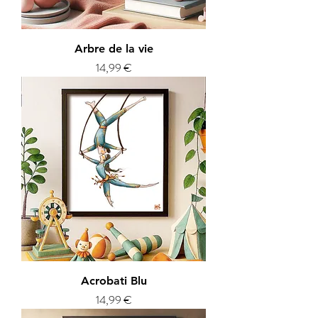
Arbre de la vie
Prix
14,99 €
Acrobati Blu
Prix
14,99 €