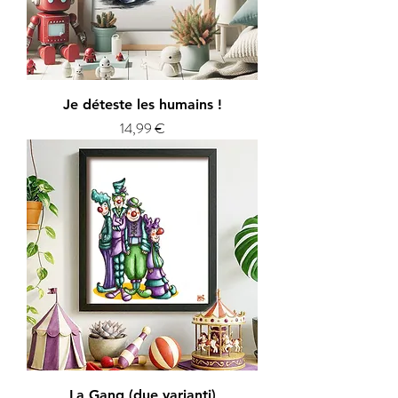
Je déteste les humains !
Prix
14,99 €
La Gang (due varianti)