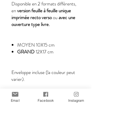
Disponible en 2 formats différents,
en
version feuille à feuille unique
imprimée recto verso
ou
avec une
ouverture type livre.
MOYEN
10X15 cm
GRAND
12X17 cm
Enveloppe incluse (la couleur peut
varier).
------------------------------
------------------------------
Email
Facebook
Instagram
------------------------------
------------------------------
---------------------