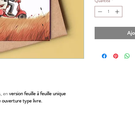
Quantité
*
Ajo
s, en
version feuille à feuille unique
 ouverture type livre.