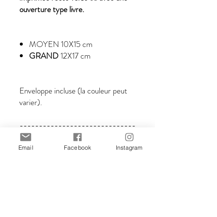
ouverture type livre.
MOYEN
10X15 cm
GRAND
12X17 cm
Enveloppe incluse (la couleur peut
varier).
------------------------------
------------------------------
------------------------------
Email
Facebook
Instagram
------------------------------
---------------------
©Mapulab – Stefania Gallina 2010-
2026