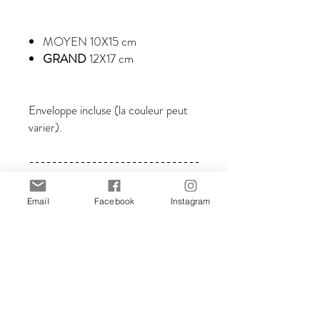
MOYEN
10X15 cm
GRAND
12X17 cm
Enveloppe incluse (la couleur peut
varier).
------------------------------
------------------------------
------------------------------
Email
Facebook
Instagram
------------------------------
---------------------
©Mapulab – Stefania Gallina 2010-
2026