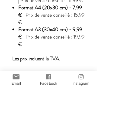
|
Prix de vente conseillé : 11,99 €
Format A4 (20x30 cm) - 7,99
€ |
Prix de vente conseillé : 15,99
€
Format A3 (30x40 cm) - 9,99
€ |
Prix de vente conseillé : 19,99
€
Les prix incluent la TVA.
Email
Facebook
Instagram
Cliquez sur «
FORMAT
» lors de
l'ajout du produit au panier.
Toutes les illustrations sont créées
par Stefania Gallina, illustratrice