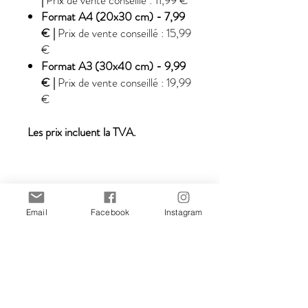
|
Prix de vente conseillé : 11,99 €
Format A4 (20x30 cm) - 7,99
€ |
Prix de vente conseillé : 15,99
€
Format A3 (30x40 cm) - 9,99
€ |
Prix de vente conseillé : 19,99
€
Les prix incluent la TVA.
Cliquez sur «
FORMAT
» lors de
l'ajout du produit au panier.
Email
Facebook
Instagram
Toutes les illustrations sont créées
par Stefania Gallina, illustratrice