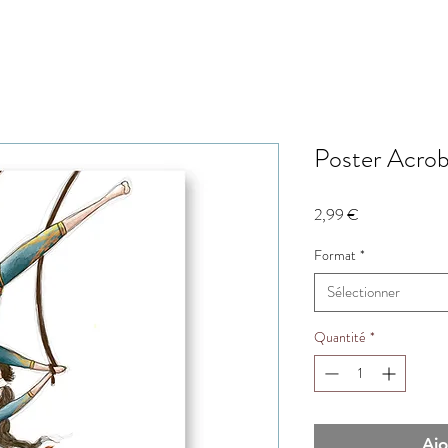
Poster Acrob
Prix
2,99 €
Format
*
Sélectionner
Quantité
*
Ajo