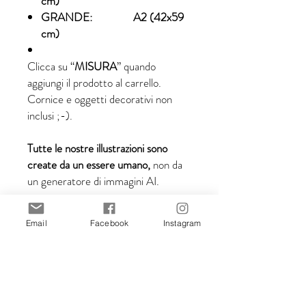
cm)
GRANDE: A2 (42x59
cm)
Clicca su “
MISURA
” quando
aggiungi il prodotto al carrello.
Cornice e oggetti decorativi non
inclusi ;-).
Tutte le nostre illustrazioni sono
create da un essere umano,
non da
un generatore di immagini AI.
Email
Facebook
Instagram
Dettagli di spedizione:
Tempi di consegna dopo la
spedizione: 5-10 giorni lavorativi.