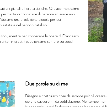
ti artigianali e fiere artistiche. Ci piace moltissimo
i permette di conoscere di persona ed avere uno
 Abbiamo una produzione piccola per cui
 estate e nel periodo natalizio. ​
trazioni, mentre per conoscere le opere di Francesco
urante i mercati (pubblichiamo sempre sui social
Due parole su di me
Disegno e costruisco cose da sempre poichè creare è
ciò che davvero mi da soddisfazione. Nel tempo, non
in economia…e poi finalmente quando ho smesso di far