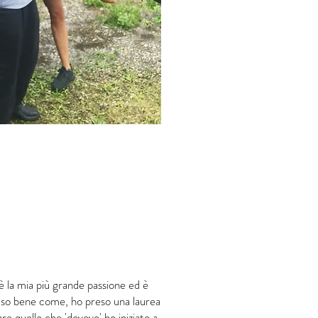
 la mia più grande passione ed è
 so bene come, ho preso una laurea
e quello che 'dovevo' ho iniziato a