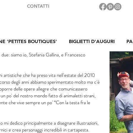
CONTATTI
NE 'PETITES BOUTIQUES'
BIGLIETTI D'AUGURI
PA
ue: siamo io, Stefania Gallina, e Francesco
oni artistiche che ha preso vita nell'estate del 2010
 corso degli anni abbiamo sperimentato molto ma c'è
roporre delle opere allegre che comunicassero
un po' del nostro mondo fatto di animaletti strani,
ente che vive sempre un po' “Con la testa fra le
io mi dedico principalmente a disegnare illustrazioni,
ici e crea personaggi incredibili in cartapesta.