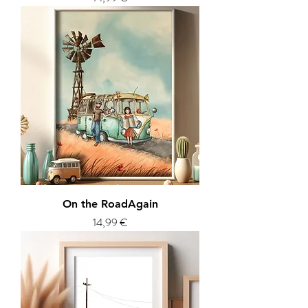
On the RoadAgain
Prezzo
14,99 €