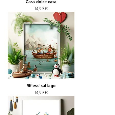
Casa dolce casa
Prezzo
14,99 €
Riflessi sul lago
Prezzo
14,99 €