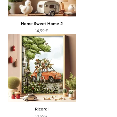
Home Sweet Home 2
Prezzo
14,99 €
Ricordi
Prezzo
14,99 €