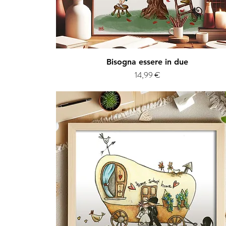
Vista rapida
Bisogna essere in due
Prezzo
14,99 €