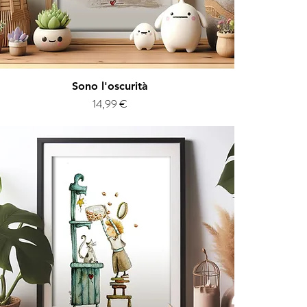
Vista rapida
Sono l'oscurità
Prezzo
14,99 €