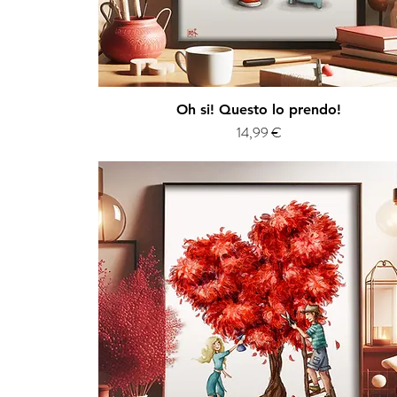
Vista rapida
Oh si! Questo lo prendo!
Prezzo
14,99 €