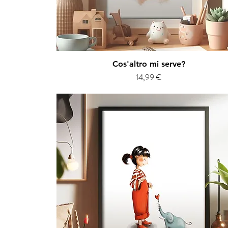
Vista rapida
Cos'altro mi serve?
Prezzo
14,99 €