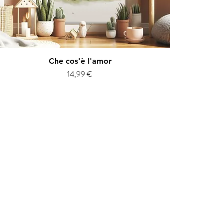
Vista rapida
Che cos'è l'amor
Prezzo
14,99 €