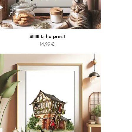
Vista rapida
SIIIII! Li ho presi!
Prezzo
14,99 €