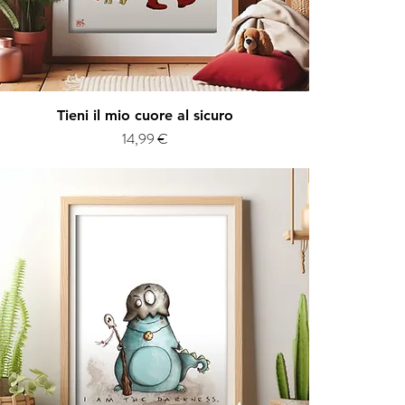
Vista rapida
Tieni il mio cuore al sicuro
Prezzo
14,99 €