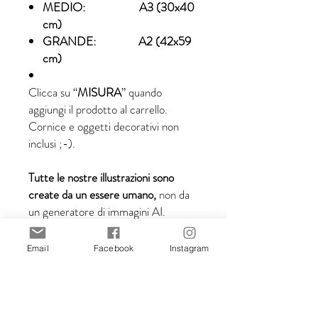
MEDIO: A3 (30x40
cm)
GRANDE: A2 (42x59
cm)
Clicca su “
MISURA
” quando
aggiungi il prodotto al carrello.
Cornice e oggetti decorativi non
inclusi ;-).
Tutte le nostre illustrazioni sono
create da un essere umano,
non da
un generatore di immagini AI.
Email
Facebook
Instagram
Dettagli di spedizione:
Tempi di consegna dopo la
spedizione: 5-10 giorni lavorativi.