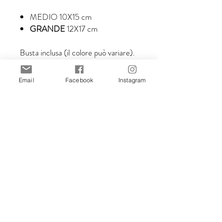
MEDIO
10X15 cm
GRANDE
12X17 cm
Busta inclusa (il colore può variare).
------------------------------
------------------------------
Email
Facebook
Instagram
------------------------------
------------------------------
---------------------
©Mapulab – Stefania Gallina 2010-
2026
Tutte le illustrazioni sono create da
Stefania Gallina.
Le immagini non possono essere
riprodotte, rivendute, o utilizzate in
nessuna forma senza il consenso