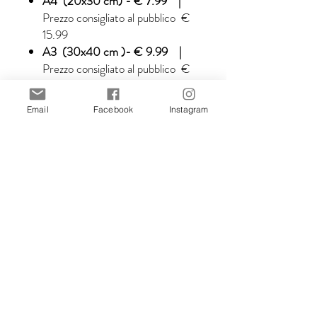
A4 (20x30 cm) - € 7.99 |
Prezzo consigliato al pubblico €
15.99
A3 (30x40 cm )- € 9.99 |
Prezzo consigliato al pubblico €
19.99
Email
Facebook
Instagram
Prezzi IVA inclusa.
Clicca su “
MISURA
” quando
aggiungi il prodotto al carrello.
Tutte le illustrazioni sono create da
Stefania Gallina, illustratrice di
MAPU Lab.
© MAPUlab – © Stefania Gallina
2010-2026
Le immagini non possono essere