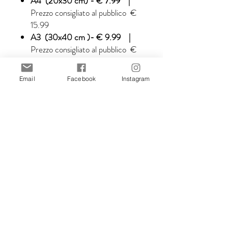
A4 (20x30 cm) - € 7.99 |
Prezzo consigliato al pubblico €
15.99
A3 (30x40 cm )- € 9.99 |
Prezzo consigliato al pubblico €
19.99
Email
Facebook
Instagram
Prezzi IVA inclusa.
Clicca su “
MISURA
” quando
aggiungi il prodotto al carrello.
Tutte le illustrazioni sono create da
Stefania Gallina, illustratrice di
MAPU Lab.
© MAPUlab – © Stefania Gallina
2010-2026
Le immagini non possono essere