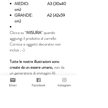
MEDIO: A3 (30x40
cm)
GRANDE: A2 (42x59
cm)
Clicca su “
MISURA
” quando
aggiungi il prodotto al carrello.
Cornice e oggetti decorativi non
inclusi ;-).
Tutte le nostre illustrazioni sono
create da un essere umano,
non da
un generatore di immagini AI.
Email
Facebook
Instagram
Dettagli di spedizione:
Tempi di consegna dopo la
spedizione: 5-10 giorni lavorativi.