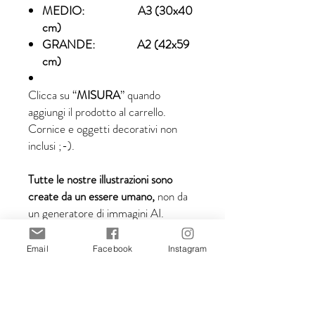
MEDIO: A3 (30x40
cm)
GRANDE: A2 (42x59
cm)
Clicca su “
MISURA
” quando
aggiungi il prodotto al carrello.
Cornice e oggetti decorativi non
inclusi ;-).
Tutte le nostre illustrazioni sono
create da un essere umano,
non da
un generatore di immagini AI.
Email
Facebook
Instagram
Dettagli di spedizione:
Tempi di consegna dopo la
spedizione: 5-10 giorni lavorativi.