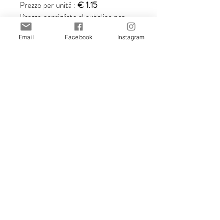
Prezzo per unità :
€ 1.15
Prezzo consigliato al pubblico per
unità :
€ 2.30
Email
Facebook
Instagram
Prezzi IVA inclusa.
Tutte le illustrazioni sono create da
Stefania Gallina, illustratrice di
MAPU Lab.
© MAPUlab – © Stefania Gallina
2010-2026
Le immagini non possono essere
riprodotte, vendute o utilizzate in
alcuna forma senza consenso scritto.
Acquistando questo articolo accetti
le politiche del mio shop.