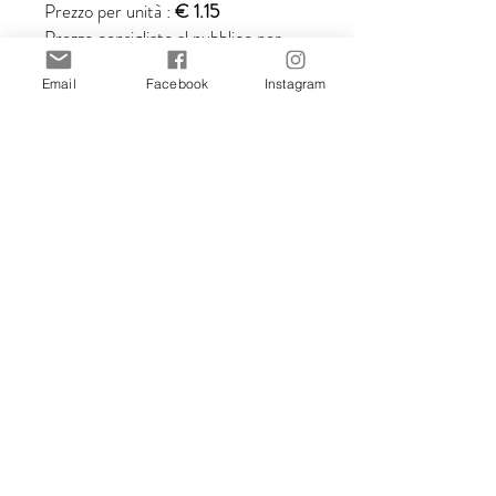
Prezzo per unità :
€ 1.15
Prezzo consigliato al pubblico per
unità :
€ 2.30
Email
Facebook
Instagram
Prezzi IVA inclusa.
Tutte le illustrazioni sono create da
Stefania Gallina, illustratrice di
MAPU Lab.
© MAPUlab – © Stefania Gallina
2010-2026
Le immagini non possono essere
riprodotte, vendute o utilizzate in
alcuna forma senza consenso scritto.
Acquistando questo articolo accetti
le politiche del mio shop.