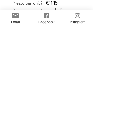
Prezzo per unità :
€ 1.15
Prezzo consigliato al pubblico per
unità :
€ 2.30
Email
Facebook
Instagram
Prezzi IVA inclusa.
Tutte le illustrazioni sono create da
Stefania Gallina, illustratrice di
MAPU Lab.
© MAPUlab – © Stefania Gallina
2010-2026
Le immagini non possono essere
riprodotte, vendute o utilizzate in
alcuna forma senza consenso scritto.
Acquistando questo articolo accetti
le politiche del mio shop.