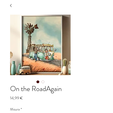
On the RoadAgain
Prezzo
14,99 €
Misura
*